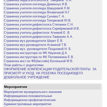
Страничка педагога-психолога Зайцевой О.А.
Страничка учителя-логопеда Демянчук И.В.
Страничка учителя-логопеда Шакуровой Л.М.
Страничка учителя-логопеда Яловегиной Н.Г.
Страничка учителя-логопеда Сычева Г. А.
Страничка учителя-логопеда Топорковой Ю.В.
Страничка учителя-дефектолога Степанюк С.Н.
Страничка учителя-дефектолога Серебряковой И.В.
Страничка учитель-дефектолог Агеевой Е. В.
Страничка учителя-дефектолога Тамразян А.А.
Страничка муз.руководителя Шкрет Е.В.
Страничка муз.руководителя Аганиной Т.В.
Страничка муз. руководителя Поздновой Н. Б.
Страничка инструктора по ФК Наумчев Д.А.
Страничка инструктора по ФК Половинкина Е.В.
Страничка инст.по ФК(бассейн) Беленькой М.В.
План работы с родителями
ОФОРМЛЕНИЕ КОМПЕНСАЦИИ РОДИТЕЛЬСКОЙ ПЛАТЫ ​ ЗА
ПРИСМОТР И УХОД ​ НА РЕБЕНКА ПОСЕЩАЮЩЕГО
ДОШКОЛЬНОЕ УЧРЕЖДЕНИЕ​
Мероприятия
Мероприятия муниципального значения
Информационно-познавательные
Информационно-профилактические
Административные мероприятия