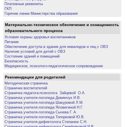
Платежные реквизиты
ГКП
Горячие линии Министерства образования
Материально-техническое обеспечение и оснащенность
образовательного процесса
Условия охраны здоровья воспитанников
Питание
Обеспечение доступа в здание для инвалидов и лиц с ОВЗ
Наличие условий для детей с ОВЗ
Состояние зданий и помещений
Безопасность
Медицинское, психолого-педагогическое сопровождение
Рекомендации для родителей
Методическая страничка
Странички воспитателей
Страничка педагога-психолога Зайцевой О.А.
Страничка учителя-логопеда Демянчук И.В.
Страничка учителя-логопеда Шакуровой Л.М.
Страничка учителя-логопеда Яловегиной Н.Г.
Страничка учителя-логопеда Сычева Г. А.
Страничка учителя-логопеда Топорковой Ю.В.
Страничка учителя-дефектолога Степанюк С.Н.
Страничка учителя-дефектолога Серебряковой И.В.